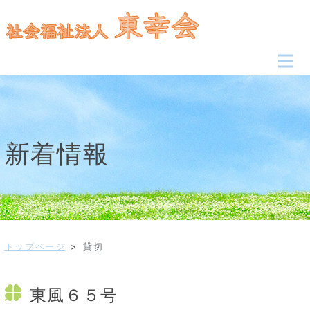
新着情報
トップページ
>
貸切
東風６５号